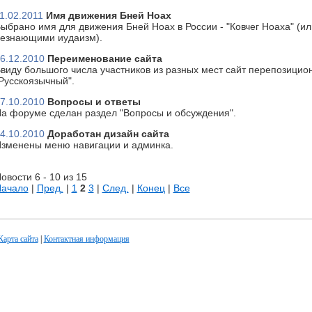
1.02.2011
Имя движения Бней Ноах
ыбрано имя для движения Бней Ноах в России - "Ковчег Ноаха" (или
езнающими иудаизм).
6.12.2010
Переименование сайта
виду большого числа участников из разных мест сайт перепозицион
Русскоязычный".
7.10.2010
Вопросы и ответы
а форуме сделан раздел "Вопросы и обсуждения".
4.10.2010
Доработан дизайн сайта
зменены меню навигации и админка.
овости 6 - 10 из 15
ачало
|
Пред.
|
1
2
3
|
След.
|
Конец
|
Все
Карта сайта
|
Контактная информация