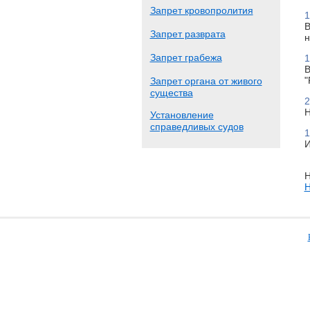
Запрет кровопролития
1
В
Запрет разврата
н
Запрет грабежа
1
В
"
Запрет органа от живого
существа
2
Н
Установление
справедливых судов
1
И
Н
Н