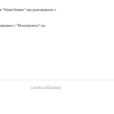
 "Ноев Ковчег" как разговорное с
ирован с "Московского" на
Сделано в АйТи центре