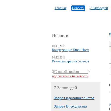
Главная
Новости
7 Заповедей
П
Новости
08.11.2015
Конференция Бней Ноах
05.12.2013
Реконфигурация сервера
П
7 Заповедей
Запрет идолопоклонства
2
Запрет Б-гохульства
П