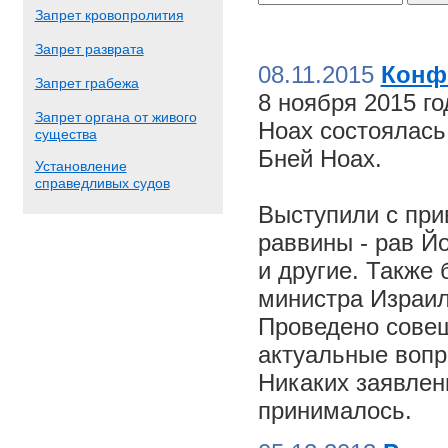
Запрет кровопролития
Запрет разврата
08.11.2015
Конф
Запрет грабежа
8 ноября 2015 г
Запрет органа от живого
Ноах состоялас
существа
Бней Ноах.
Установление
справедливых судов
Выступили с пр
раввины - рав Й
и другие. Также
министра Израил
Проведено совещ
актуальные вопр
Никаких заявлен
принималось.