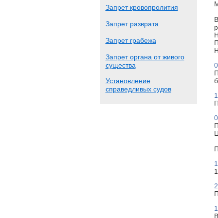
М
Запрет кровопролития
В
Запрет разврата
р
Н
Запрет грабежа
П
Н
Запрет органа от живого
существа
0
П
Установление
б
справедливых судов
1
П
0
П
Ц
П
1
1
2
П
1
В