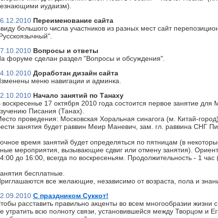
езнающими иудаизм).
6.12.2010
Переименование сайта
виду большого числа участников из разных мест сайт перепозицион
Русскоязычный".
7.10.2010
Вопросы и ответы
а форуме сделан раздел "Вопросы и обсуждения".
4.10.2010
Доработан дизайн сайта
зменены меню навигации и админка.
2.10.2010
Начало занятий по Танаху
 воскресенье 17 октября 2010 года состоится первое занятие для 
зучению Писания (Танах).
есто проведения: Московская Хоральная синагога (м. Китай-город)
ести занятия будет раввин Меир Маневич, зам. гл. раввина СНГ П
очное время занятий будет определяться по пятницам (в некоторы
ные мероприятия, вызывающие сдвиг или отмену занятия). Ориент
4:00 до 16:00, всегда по воскресеньям. Продолжительность - 1 час
анятия бесплатные.
риглашаются все желающие, независимо от возраста, пола и знан
2.09.2010
С праздником Суккот!
тобы расставить правильно акценты во всем многообразии жизни с
е утратить всю полноту связи, установившейся между Творцом и Ег