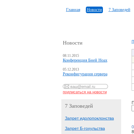
Главная
Новости
7 Заповедей
П
Новости
08.11.2015
Конференция Бней Ноах
05.12.2013
Реконфигурация сервера
П
7 Заповедей
Запрет идолопоклонства
0
Запрет Б-гохульства
8