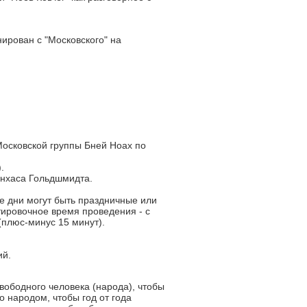
ирован с "Московского" на
Московской группы Бней Ноах по
.
инхаса Гольдшмидта.
е дни могут быть праздничные или
ировочное время проведения - с
 (плюс-минус 15 минут).
ий.
вободного человека (народа), чтобы
о народом, чтобы год от года