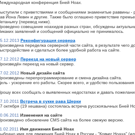
еждународная конференция Бней Ноах.
ыступили с приветствиями и сообщениями знаменитые раввины - р
ав Йона Левин и другие. Также было оглашено приветствие премь
етаньягу (перевод ниже).
роведено совещание ноахидов разных стран, обсуждены актуальн
икаких заявлений и сообщений официально не принималось.
5.12.2013
Реконфигурация сервера
роизведена переделка серверной части сайта, в результате чего д
ыстродействие и сделаться более удобной работа на сайте.
7.12.2012
Переезд на новый сервер
роизведён переезд на новый сервер.
7.02.2012
Новый дизайн сайта
роизведены перепрограммирование и смена дизайна сайта.
ель - ускорение его работы. Скорее всего, и удобство пользования 
рошу всех сообщать о выявленных недостатках и давать пожелани
7.10.2011
Встреча в сукке рава Шерки
7 октября (19 хешвана) состоялась встреча русскоязычных Бней Но
0.06.2011
Изменения на сайте
роизведено обновление CMS сайта на более свежую версию.
1.02.2011
Имя движения Бней Ноах
ыбрано имя для движения Бней Ноах в России - "Ковчег Ноаха" (или