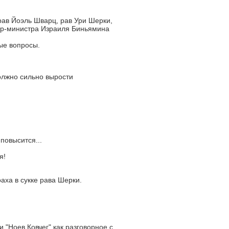
ав Йоэль Шварц, рав Ури Шерки,
ер-министра Израиля Биньямина
ые вопросы.
олжно сильно вырости
повысится...
я!
аха в сукке рава Шерки.
 "Ноев Ковчег" как разговорное с