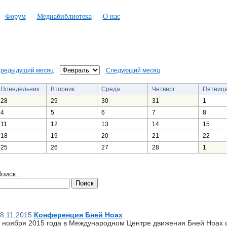
Форум
Медиабиблиотека
О нас
редыдущий месяц
Следующий месяц
Понедельник
Вторник
Среда
Четверг
Пятниц
28
29
30
31
1
4
5
6
7
8
11
12
13
14
15
18
19
20
21
22
25
26
27
28
1
оиск:
8.11.2015
Конференция Бней Ноах
 ноября 2015 года в Международном Центре движения Бней Ноах 