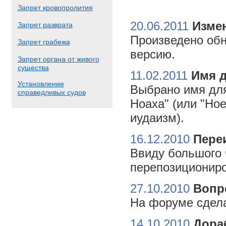
Запрет кровопролития
20.06.2011
Измен
Запрет разврата
Произведено обн
Запрет грабежа
версию.
Запрет органа от живого
существа
11.02.2011
Имя 
Установление
Выбрано имя для
справедливых судов
Ноаха" (или "Но
иудаизм).
16.12.2010
Пере
Ввиду большого 
перепозициониро
27.10.2010
Вопр
На форуме сдела
14.10.2010
Дора