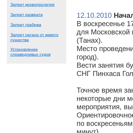
Запрет кровопролития
12.10.2010
Начал
Запрет разврата
В воскресенье 17
Запрет грабежа
для Московской 
Запрет органа от живого
(Танах).
существа
Место проведени
Установление
справедливых судов
город).
Вести занятия б
СНГ Пинхаса Го
Точное время за
некоторые дни м
мероприятия, вы
Ориентировочное 
по воскресеньям
минут).