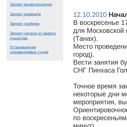
Запрет кровопролития
12.10.2010
Начал
Запрет разврата
В воскресенье 17
Запрет грабежа
для Московской 
Запрет органа от живого
(Танах).
существа
Место проведени
Установление
справедливых судов
город).
Вести занятия б
СНГ Пинхаса Го
Точное время за
некоторые дни м
мероприятия, вы
Ориентировочное 
по воскресеньям
минут).