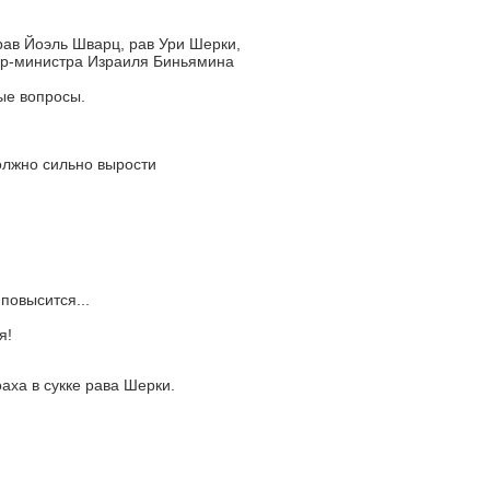
ав Йоэль Шварц, рав Ури Шерки,
ер-министра Израиля Биньямина
ые вопросы.
олжно сильно вырости
повысится...
я!
аха в сукке рава Шерки.