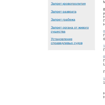
М
Запрет кровопролития
В
Запрет разврата
р
Н
Запрет грабежа
П
Н
Запрет органа от живого
существа
0
П
Установление
б
справедливых судов
1
П
0
П
Ц
П
1
1
Н
Н