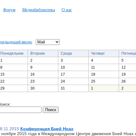
Форум
Медиабиблиотека
О нас
редыдущий месяц
Понедельник
Вторник
Среда
Четверг
Пятниц
1
2
3
4
5
8
9
10
11
12
15
16
17
18
19
22
23
24
25
26
29
30
31
1
2
оиск:
8.11.2015
Конференция Бней Ноах
 ноября 2015 года в Международном Центре движения Бней Ноах 