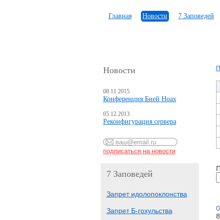
Главная
Новости
7 Заповедей
П
Новости
08.11.2015
Конференция Бней Ноах
05.12.2013
Реконфигурация сервера
П
7 Заповедей
Запрет идолопоклонства
0
Запрет Б-гохульства
8