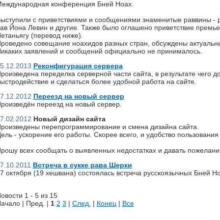
еждународная конференция Бней Ноах.
ыступили с приветствиями и сообщениями знаменитые раввины - р
ав Йона Левин и другие. Также было оглашено приветствие премь
етаньягу (перевод ниже).
роведено совещание ноахидов разных стран, обсуждены актуальн
икаких заявлений и сообщений официально не принималось.
5.12.2013
Реконфигурация сервера
роизведена переделка серверной части сайта, в результате чего д
ыстродействие и сделаться более удобной работа на сайте.
7.12.2012
Переезд на новый сервер
роизведён переезд на новый сервер.
7.02.2012
Новый дизайн сайта
роизведены перепрограммирование и смена дизайна сайта.
ель - ускорение его работы. Скорее всего, и удобство пользования 
рошу всех сообщать о выявленных недостатках и давать пожелани
7.10.2011
Встреча в сукке рава Шерки
7 октября (19 хешвана) состоялась встреча русскоязычных Бней Но
овости 1 - 5 из 15
ачало | Пред. |
1
2
3
|
След.
|
Конец
|
Все