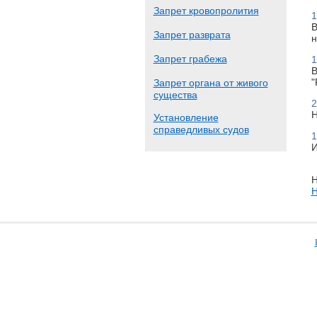
Запрет кровопролития
1
В
Запрет разврата
н
Запрет грабежа
1
В
"
Запрет органа от живого
существа
2
Н
Установление
справедливых судов
1
И
Н
Н