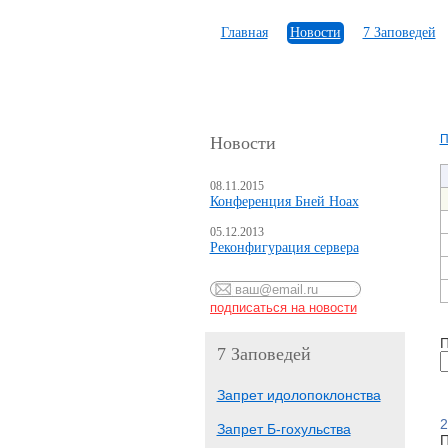
Главная
Новости
7 Заповедей
П
Новости
08.11.2015
Конференция Бней Ноах
05.12.2013
Реконфигурация сервера
П
7 Заповедей
Запрет идолопоклонства
2
Запрет Б-гохульства
П