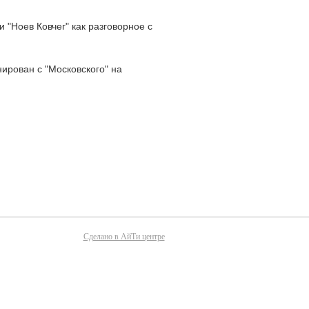
 "Ноев Ковчег" как разговорное с
ирован с "Московского" на
Сделано в АйТи центре