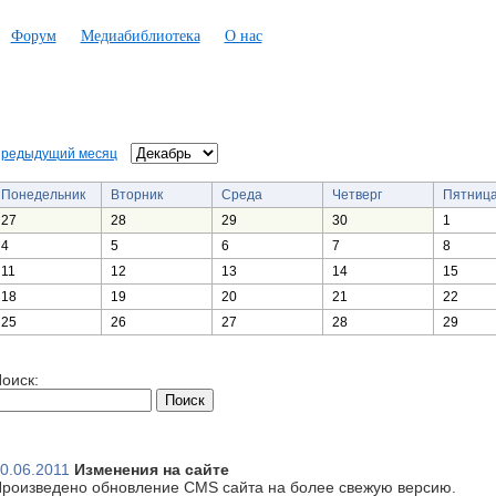
Форум
Медиабиблиотека
О нас
редыдущий месяц
Понедельник
Вторник
Среда
Четверг
Пятниц
27
28
29
30
1
4
5
6
7
8
11
12
13
14
15
18
19
20
21
22
25
26
27
28
29
оиск:
0.06.2011
Изменения на сайте
роизведено обновление CMS сайта на более свежую версию.