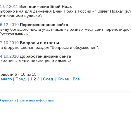
1.02.2011
Имя движения Бней Ноах
ыбрано имя для движения Бней Ноах в России - "Ковчег Ноаха" (или
езнающими иудаизм).
6.12.2010
Переименование сайта
виду большого числа участников из разных мест сайт перепозицион
Русскоязычный".
7.10.2010
Вопросы и ответы
а форуме сделан раздел "Вопросы и обсуждения".
4.10.2010
Доработан дизайн сайта
зменены меню навигации и админка.
овости 6 - 10 из 15
ачало
|
Пред.
|
1
2
3
|
След.
|
Конец
|
Все
Карта сайта
|
Контактная информация