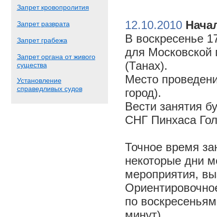
Запрет кровопролития
12.10.2010
Начал
Запрет разврата
В воскресенье 17
Запрет грабежа
для Московской 
Запрет органа от живого
(Танах).
существа
Место проведени
Установление
справедливых судов
город).
Вести занятия б
СНГ Пинхаса Го
Точное время за
некоторые дни м
мероприятия, вы
Ориентировочное 
по воскресеньям
минут).