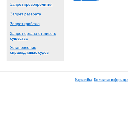
Запрет кровопролития
Запрет разврата
Запрет грабежа
Запрет органа от живого
существа
Установление
справедливых судов
Карта сайта
|
Контактная информаци