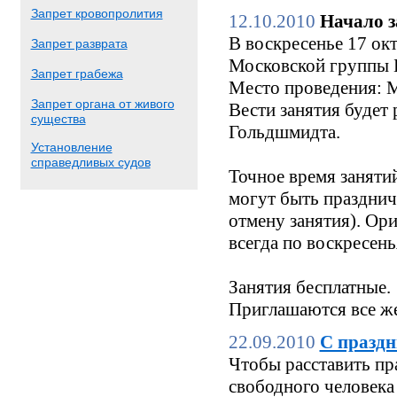
Запрет кровопролития
12.10.2010
Начало з
В воскресенье 17 окт
Запрет разврата
Московской группы Б
Запрет грабежа
Место проведения: М
Запрет органа от живого
Вести занятия будет
существа
Гольдшмидта.
Установление
справедливых судов
Точное время заняти
могут быть праздни
отмену занятия). Ори
всегда по воскресен
Занятия бесплатные.
Приглашаются все же
22.09.2010
С праздн
Чтобы расставить пр
свободного человека 