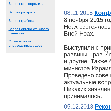
Запрет кровопролития
08.11.2015
Конф
Запрет разврата
8 ноября 2015 г
Запрет грабежа
Ноах состоялас
Запрет органа от живого
Бней Ноах.
существа
Установление
справедливых судов
Выступили с пр
раввины - рав Й
и другие. Также
министра Израил
Проведено совещ
актуальные вопр
Никаких заявлен
принималось.
05.12.2013
Реко