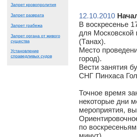
Запрет кровопролития
12.10.2010
Начал
Запрет разврата
В воскресенье 17
Запрет грабежа
для Московской 
Запрет органа от живого
(Танах).
существа
Место проведени
Установление
справедливых судов
город).
Вести занятия б
СНГ Пинхаса Го
Точное время за
некоторые дни м
мероприятия, вы
Ориентировочное 
по воскресеньям
минут).