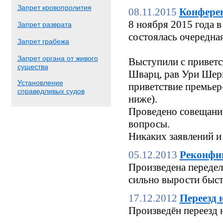
Запрет кровопролития
08.11.2015
Конфере
8 ноября 2015 года
Запрет разврата
состоялась очередн
Запрет грабежа
Запрет органа от живого
Выступили с приветс
существа
Шварц, рав Ури Шерк
Установление
приветствие премьер
справедливых судов
ниже).
Проведено совещание
вопросы.
Никаких заявлений и
05.12.2013
Реконфи
Произведена переделк
сильно вырости быстр
17.12.2012
Переезд 
Произведён переезд 