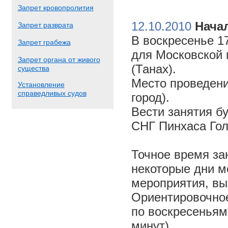
Запрет кровопролития
12.10.2010
Начал
Запрет разврата
В воскресенье 17
Запрет грабежа
для Московской 
Запрет органа от живого
(Танах).
существа
Место проведени
Установление
справедливых судов
город).
Вести занятия б
СНГ Пинхаса Го
Точное время за
некоторые дни м
мероприятия, вы
Ориентировочное 
по воскресеньям
минут).