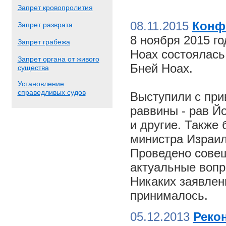
Запрет кровопролития
08.11.2015
Конф
Запрет разврата
8 ноября 2015 г
Запрет грабежа
Ноах состоялас
Запрет органа от живого
Бней Ноах.
существа
Установление
справедливых судов
Выступили с пр
раввины - рав Й
и другие. Также
министра Израил
Проведено совещ
актуальные вопр
Никаких заявлен
принималось.
05.12.2013
Реко