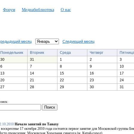
Форум
Медиабиблиотека
О нас
редыдущий месяц
Следующий месяц
Понедельник
Вторник
Среда
Четверг
Пятниц
30
31
1
2
3
6
7
8
9
10
13
14
15
16
17
20
21
22
23
24
27
28
29
30
31
оиск:
2.10.2010
Начало занятий по Танаху
 воскресенье 17 октября 2010 года состоится первое занятие для Московской группы Бн
есто проведения: Московская Хоральная синагога (м. Китай-город).