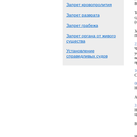
В
Запрет кровопролития
Т
Запрет разврата
с
(
Запрет грабежа
З
Запрет органа от живого
П
существа
2
Ч
Установление
у
справедливых судов
н
п
1
С
0
Н
А
3
Н
Ц
В
Н