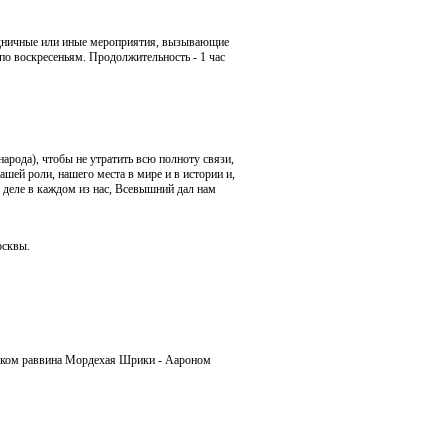
аздничные или иные мероприятия, вызывающие
 по воскресеньям. Продолжительность - 1 час
арода), чтобы не утратить всю полноту связи,
шей роли, нашего места в мире и в истории и,
 деле в каждом из нас, Всевышний дал нам
осквы.
ником раввина Мордехая Шрики - Аароном