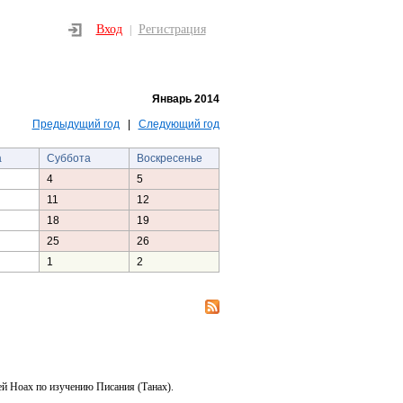
Вход
Регистрация
|
Январь 2014
Предыдущий год
|
Следующий год
а
Суббота
Воскресенье
4
5
11
12
18
19
25
26
1
2
ей Ноах по изучению Писания (Танах).