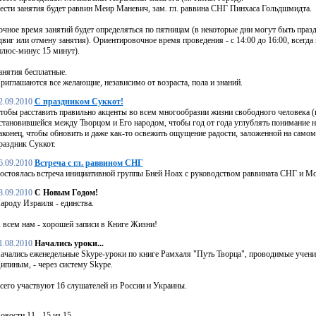
ести занятия будет раввин Меир Маневич, зам. гл. раввина СНГ Пинхаса Гольдшмидта.
очное время занятий будет определяться по пятницам (в некоторые дни могут быть пр
двиг или отмену занятия). Ориентировочное время проведения - с 14:00 до 16:00, всегда
плюс-минус 15 минут).
анятия бесплатные.
риглашаются все желающие, независимо от возраста, пола и знаний.
2.09.2010
С праздником Суккот!
тобы расставить правильно акценты во всем многообразии жизни свободного человека (н
становившейся между Творцом и Его народом, чтобы год от года углублять понимание на
аконец, чтобы обновить и даже как-то освежить ощущение радости, заложенной на самом
раздник Суккот.
6.09.2010
Встреча с гл. раввином СНГ
остоялась встреча инициативной группы Бней Ноах с руководством раввината СНГ и М
8.09.2010
С Новым Годом!
ароду Израиля - единства.
 всем нам - хорошей записи в Книге Жизни!
1.08.2010
Начались уроки...
ачались еженедельные Skype-уроки по книге Рамхаля "Путь Творца", проводимые уче
ипиным, - через систему Skype.
сего участвуют 16 слушателей из России и Украины.
овости 11 - 15 из 15