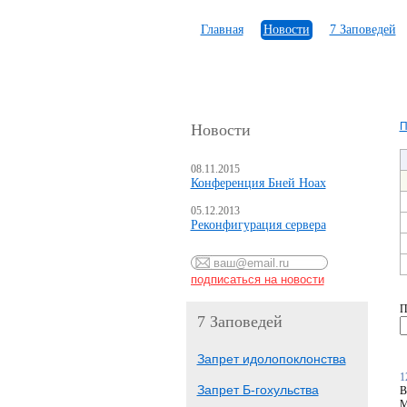
Главная
Новости
7 Заповедей
П
Новости
08.11.2015
Конференция Бней Ноах
05.12.2013
Реконфигурация сервера
П
7 Заповедей
Запрет идолопоклонства
1
Запрет Б-гохульства
В
М