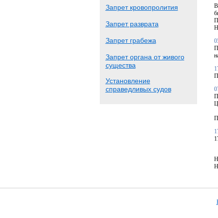
В
Запрет кровопролития
б
П
Запрет разврата
Н
Запрет грабежа
0
П
н
Запрет органа от живого
существа
1
П
Установление
справедливых судов
0
П
Ц
П
1
1
Н
Н