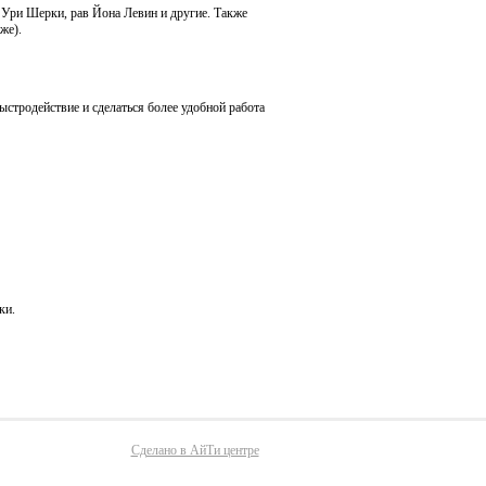
Ури Шерки, рав Йона Левин и другие. Также
же).
ыстродействие и сделаться более удобной работа
ки.
Сделано в АйТи центре