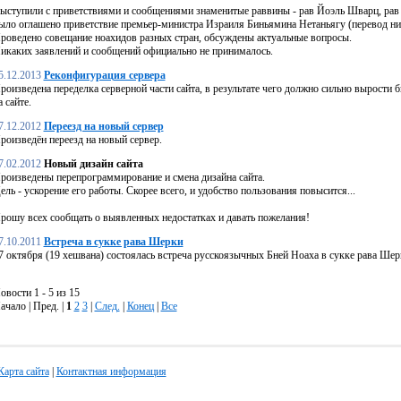
ыступили с приветствиями и сообщениями знаменитые раввины - рав Йоэль Шварц, рав 
ыло оглашено приветствие премьер-министра Израиля Биньямина Нетаньягу (перевод ни
роведено совещание ноахидов разных стран, обсуждены актуальные вопросы.
икаких заявлений и сообщений официально не принималось.
5.12.2013
Реконфигурация сервера
роизведена переделка серверной части сайта, в результате чего должно сильно вырости б
а сайте.
7.12.2012
Переезд на новый сервер
роизведён переезд на новый сервер.
7.02.2012
Новый дизайн сайта
роизведены перепрограммирование и смена дизайна сайта.
ель - ускорение его работы. Скорее всего, и удобство пользования повысится...
рошу всех сообщать о выявленных недостатках и давать пожелания!
7.10.2011
Встреча в сукке рава Шерки
7 октября (19 хешвана) состоялась встреча русскоязычных Бней Ноаха в сукке рава Шер
овости 1 - 5 из 15
ачало | Пред. |
1
2
3
|
След.
|
Конец
|
Все
Карта сайта
|
Контактная информация