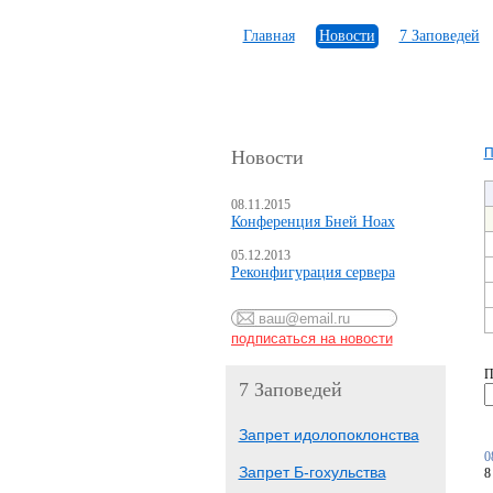
Главная
Новости
7 Заповедей
П
Новости
08.11.2015
Конференция Бней Ноах
05.12.2013
Реконфигурация сервера
П
7 Заповедей
Запрет идолопоклонства
0
Запрет Б-гохульства
8