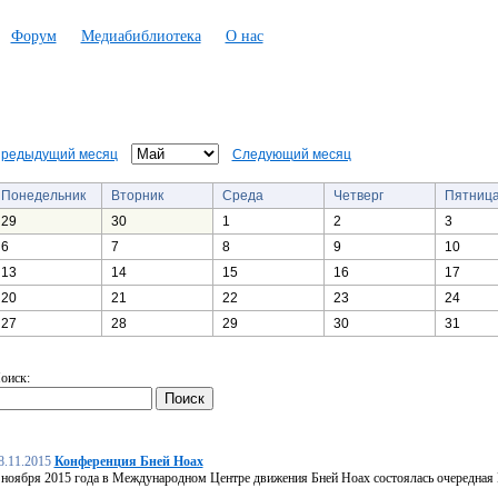
Форум
Медиабиблиотека
О нас
редыдущий месяц
Следующий месяц
Понедельник
Вторник
Среда
Четверг
Пятниц
29
30
1
2
3
6
7
8
9
10
13
14
15
16
17
20
21
22
23
24
27
28
29
30
31
оиск:
8.11.2015
Конференция Бней Ноах
 ноября 2015 года в Международном Центре движения Бней Ноах состоялась очередная