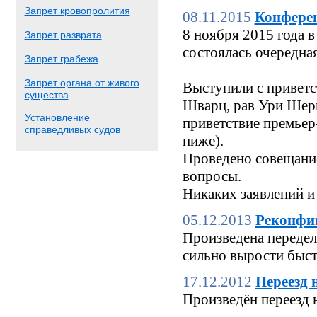
Запрет кровопролития
08.11.2015
Конфере
8 ноября 2015 года
Запрет разврата
состоялась очередн
Запрет грабежа
Запрет органа от живого
Выступили с приветс
существа
Шварц, рав Ури Шерк
Установление
приветствие премьер
справедливых судов
ниже).
Проведено совещание
вопросы.
Никаких заявлений и
05.12.2013
Реконфи
Произведена переделк
сильно вырости быстр
17.12.2012
Переезд 
Произведён переезд 