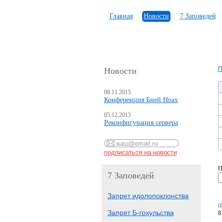
Главная
Новости
7 Заповедей
П
Новости
08.11.2015
Конференция Бней Ноах
05.12.2013
Реконфигурация сервера
П
7 Заповедей
Запрет идолопоклонства
0
Запрет Б-гохульства
8