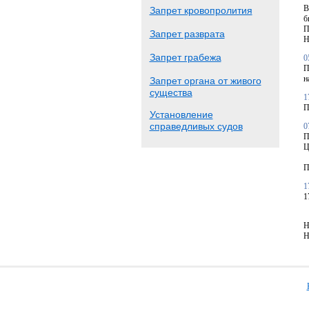
В
Запрет кровопролития
б
П
Запрет разврата
Н
Запрет грабежа
0
П
н
Запрет органа от живого
существа
1
П
Установление
справедливых судов
0
П
Ц
П
1
1
Н
Н