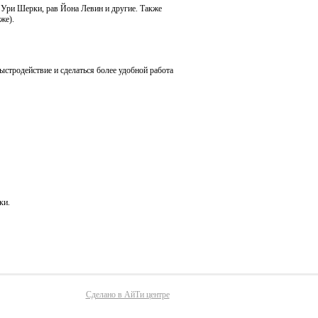
Ури Шерки, рав Йона Левин и другие. Также
же).
ыстродействие и сделаться более удобной работа
ки.
Сделано в АйТи центре