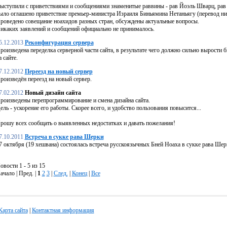
ыступили с приветствиями и сообщениями знаменитые раввины - рав Йоэль Шварц, рав 
ыло оглашено приветствие премьер-министра Израиля Биньямина Нетаньягу (перевод ни
роведено совещание ноахидов разных стран, обсуждены актуальные вопросы.
икаких заявлений и сообщений официально не принималось.
5.12.2013
Реконфигурация сервера
роизведена переделка серверной части сайта, в результате чего должно сильно вырости б
а сайте.
7.12.2012
Переезд на новый сервер
роизведён переезд на новый сервер.
7.02.2012
Новый дизайн сайта
роизведены перепрограммирование и смена дизайна сайта.
ель - ускорение его работы. Скорее всего, и удобство пользования повысится...
рошу всех сообщать о выявленных недостатках и давать пожелания!
7.10.2011
Встреча в сукке рава Шерки
7 октября (19 хешвана) состоялась встреча русскоязычных Бней Ноаха в сукке рава Шер
овости 1 - 5 из 15
ачало | Пред. |
1
2
3
|
След.
|
Конец
|
Все
Карта сайта
|
Контактная информация