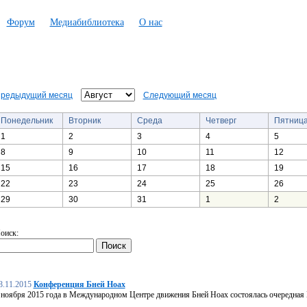
Форум
Медиабиблиотека
О нас
редыдущий месяц
Следующий месяц
Понедельник
Вторник
Среда
Четверг
Пятниц
1
2
3
4
5
8
9
10
11
12
15
16
17
18
19
22
23
24
25
26
29
30
31
1
2
оиск:
8.11.2015
Конференция Бней Ноах
 ноября 2015 года в Международном Центре движения Бней Ноах состоялась очередная