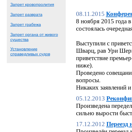
Запрет кровопролития
08.11.2015
Конфере
Запрет разврата
8 ноября 2015 года
Запрет грабежа
состоялась очередн
Запрет органа от живого
существа
Выступили с приветс
Установление
Шварц, рав Ури Шерк
справедливых судов
приветствие премьер
ниже).
Проведено совещание
вопросы.
Никаких заявлений и
05.12.2013
Реконфи
Произведена переделк
сильно вырости быстр
17.12.2012
Переезд 
Произведён переезд 