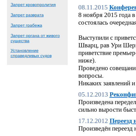
Запрет кровопролития
08.11.2015
Конфере
8 ноября 2015 года
Запрет разврата
состоялась очередн
Запрет грабежа
Запрет органа от живого
Выступили с приветс
существа
Шварц, рав Ури Шерк
Установление
приветствие премьер
справедливых судов
ниже).
Проведено совещание
вопросы.
Никаких заявлений и
05.12.2013
Реконфи
Произведена переделк
сильно вырости быстр
17.12.2012
Переезд 
Произведён переезд 