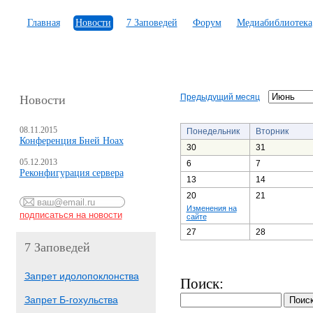
Главная
Новости
7 Заповедей
Форум
Медиабиблиотека
Предыдущий месяц
Новости
08.11.2015
Понедельник
Вторник
Конференция Бней Ноах
30
31
05.12.2013
6
7
Реконфигурация сервера
13
14
20
21
Изменения на
сайте
27
28
7 Заповедей
Запрет идолопоклонства
Поиск:
Запрет Б-гохульства