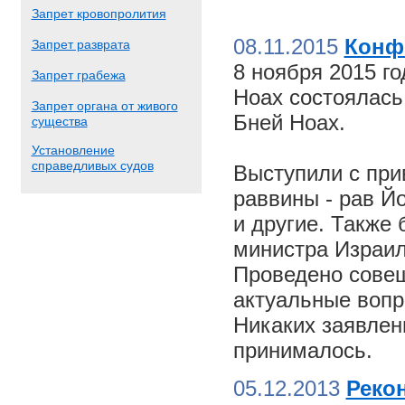
Запрет кровопролития
08.11.2015
Конф
Запрет разврата
8 ноября 2015 г
Запрет грабежа
Ноах состоялас
Запрет органа от живого
Бней Ноах.
существа
Установление
справедливых судов
Выступили с пр
раввины - рав Й
и другие. Также
министра Израил
Проведено совещ
актуальные вопр
Никаких заявлен
принималось.
05.12.2013
Реко