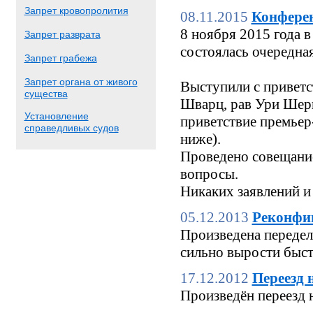
Запрет кровопролития
08.11.2015
Конфере
8 ноября 2015 года
Запрет разврата
состоялась очередн
Запрет грабежа
Запрет органа от живого
Выступили с приветс
существа
Шварц, рав Ури Шерк
Установление
приветствие премьер
справедливых судов
ниже).
Проведено совещание
вопросы.
Никаких заявлений и
05.12.2013
Реконфи
Произведена переделк
сильно вырости быстр
17.12.2012
Переезд 
Произведён переезд 