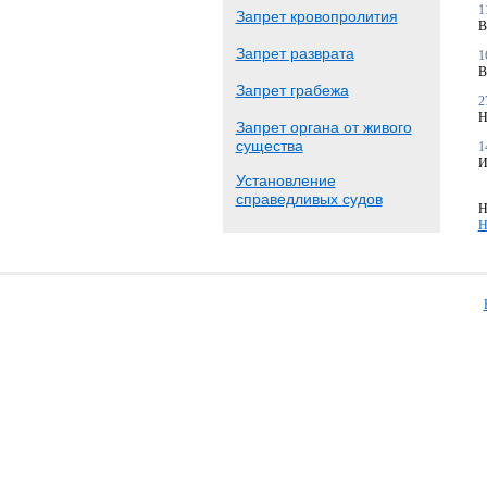
1
Запрет кровопролития
В
Запрет разврата
1
В
Запрет грабежа
2
Н
Запрет органа от живого
существа
1
И
Установление
справедливых судов
Н
Н