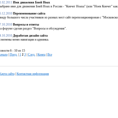
1.02.2011
Имя движения Бней Ноах
ыбрано имя для движения Бней Ноах в России - "Ковчег Ноаха" (или "Ноев Ковчег" как
6.12.2010
Переименование сайта
виду большого числа участников из разных мест сайт перепозиционирован с "Московско
7.10.2010
Вопросы и ответы
а форуме сделан раздел "Вопросы и обсуждения".
4.10.2010
Доработан дизайн сайта
зменены меню навигации и админка.
овости 6 - 10 из 15
ачало
|
Пред.
|
1
2
3
|
След.
|
Конец
|
Все
Карта сайта
|
Контактная информация