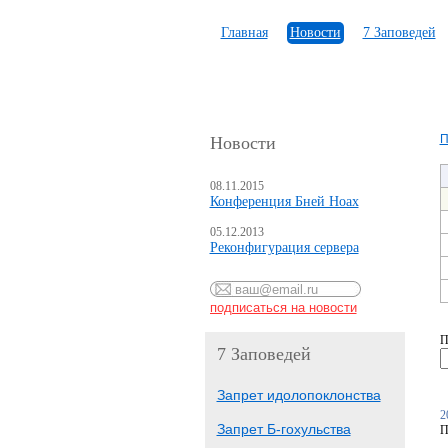
Главная
Новости
7 Заповедей
П
Новости
08.11.2015
Конференция Бней Ноах
05.12.2013
Реконфигурация сервера
П
7 Заповедей
Запрет идолопоклонства
2
Запрет Б-гохульства
П