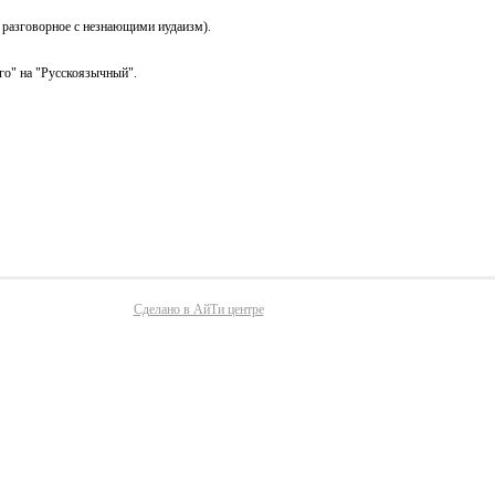
 разговорное с незнающими иудаизм).
го" на "Русскоязычный".
Сделано в АйТи центре