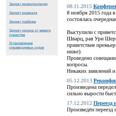
Запрет кровопролития
08.11.2015
Конфере
8 ноября 2015 года
Запрет разврата
состоялась очередн
Запрет грабежа
Запрет органа от живого
Выступили с приветс
существа
Шварц, рав Ури Шерк
Установление
приветствие премьер
справедливых судов
ниже).
Проведено совещание
вопросы.
Никаких заявлений и
05.12.2013
Реконфи
Произведена переделк
сильно вырости быстр
17.12.2012
Переезд 
Произведён переезд 