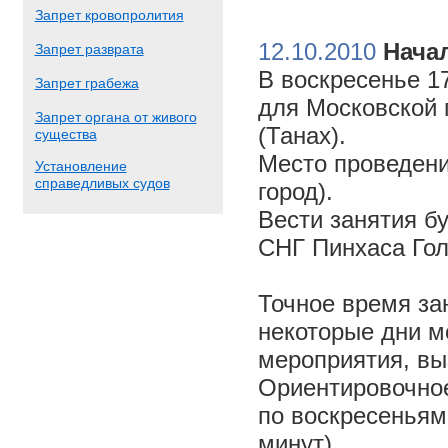
Запрет кровопролития
12.10.2010
Начал
Запрет разврата
В воскресенье 17
Запрет грабежа
для Московской 
Запрет органа от живого
(Танах).
существа
Место проведени
Установление
справедливых судов
город).
Вести занятия б
СНГ Пинхаса Го
Точное время за
некоторые дни м
мероприятия, вы
Ориентировочное 
по воскресеньям
минут).