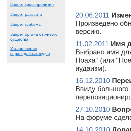
Запрет кровопролития
20.06.2011
Измен
Запрет разврата
Произведено обн
Запрет грабежа
версию.
Запрет органа от живого
существа
11.02.2011
Имя 
Установление
Выбрано имя для
справедливых судов
Ноаха" (или "Но
иудаизм).
16.12.2010
Пере
Ввиду большого 
перепозициониро
27.10.2010
Вопр
На форуме сдела
14.10.2010
Дора