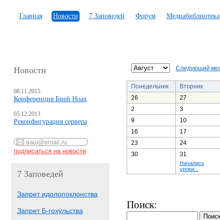
Главная
Новости
7 Заповедей
Форум
Медиабиблиотека
Следующий ме
Новости
Понедельник
Вторник
08.11.2015
26
27
Конференция Бней Ноах
2
3
05.12.2013
9
10
Реконфигурация сервера
16
17
23
24
30
31
Начались
уроки...
7 Заповедей
Запрет идолопоклонства
Поиск:
Запрет Б-гохульства