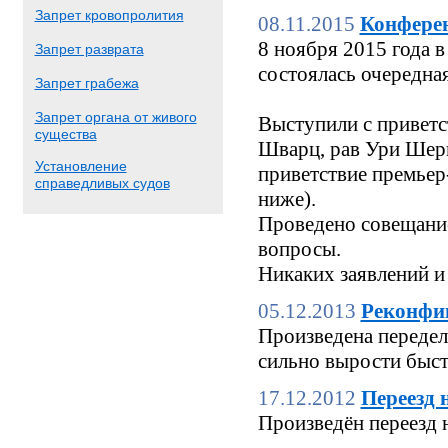
Запрет кровопролития
08.11.2015
Конфере
8 ноября 2015 года
Запрет разврата
состоялась очередн
Запрет грабежа
Запрет органа от живого
Выступили с приветс
существа
Шварц, рав Ури Шерк
Установление
приветствие премьер
справедливых судов
ниже).
Проведено совещание
вопросы.
Никаких заявлений и
05.12.2013
Реконфи
Произведена переделк
сильно вырости быстр
17.12.2012
Переезд 
Произведён переезд 