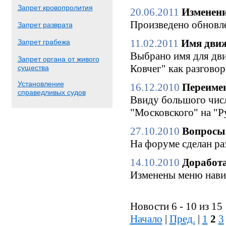
Запрет кровопролития
20.06.2011
Изменени
Произведено обновле
Запрет разврата
11.02.2011
Имя движ
Запрет грабежа
Выбрано имя для дви
Запрет органа от живого
Ковчег" как разгово
существа
Установление
16.12.2010
Переимен
справедливых судов
Ввиду большого числ
"Московского" на "Р
27.10.2010
Вопросы 
На форуме сделан ра
14.10.2010
Доработа
Изменены меню нави
Новости 6 - 10 из 15
Начало
|
Пред.
|
1
2
3