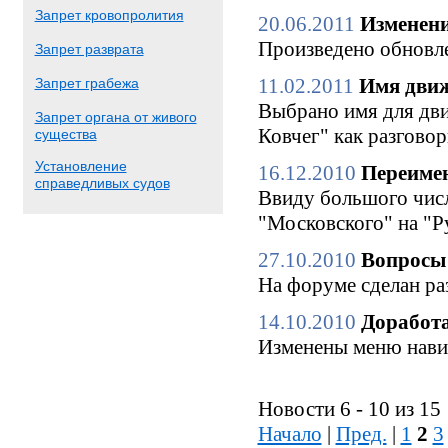
Запрет кровопролития
20.06.2011
Изменени
Произведено обновле
Запрет разврата
11.02.2011
Имя движ
Запрет грабежа
Выбрано имя для дви
Запрет органа от живого
Ковчег" как разгово
существа
Установление
16.12.2010
Переимен
справедливых судов
Ввиду большого числ
"Московского" на "Р
27.10.2010
Вопросы 
На форуме сделан ра
14.10.2010
Доработа
Изменены меню нави
Новости 6 - 10 из 15
Начало
|
Пред.
|
1
2
3