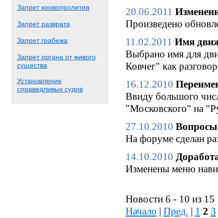
Запрет кровопролития
20.06.2011
Изменени
Произведено обновле
Запрет разврата
11.02.2011
Имя движ
Запрет грабежа
Выбрано имя для дви
Запрет органа от живого
Ковчег" как разгово
существа
Установление
16.12.2010
Переимен
справедливых судов
Ввиду большого числ
"Московского" на "Р
27.10.2010
Вопросы 
На форуме сделан ра
14.10.2010
Доработа
Изменены меню нави
Новости 6 - 10 из 15
Начало
|
Пред.
|
1
2
3