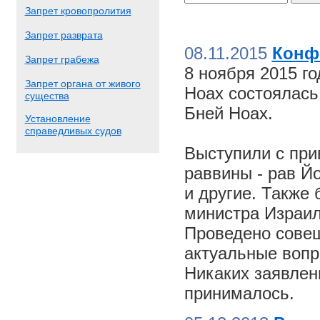
Запрет кровопролития
Запрет разврата
08.11.2015
Конф
Запрет грабежа
8 ноября 2015 г
Запрет органа от живого
Ноах состоялас
существа
Бней Ноах.
Установление
справедливых судов
Выступили с пр
раввины - рав Й
и другие. Также
министра Израил
Проведено совещ
актуальные вопр
Никаких заявлен
принималось.