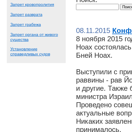
Запрет кровопролития
Запрет разврата
Запрет грабежа
08.11.2015
Конф
Запрет органа от живого
8 ноября 2015 г
существа
Ноах состоялас
Установление
Бней Ноах.
справедливых судов
Выступили с пр
раввины - рав Й
и другие. Также
министра Израил
Проведено совещ
актуальные вопр
Никаких заявлен
принималось.