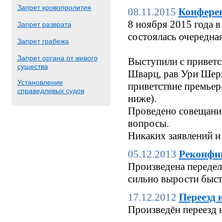
Запрет кровопролития
08.11.2015
Конфере
8 ноября 2015 года
Запрет разврата
состоялась очередн
Запрет грабежа
Запрет органа от живого
Выступили с приветс
существа
Шварц, рав Ури Шерк
Установление
приветствие премьер
справедливых судов
ниже).
Проведено совещание
вопросы.
Никаких заявлений и
05.12.2013
Реконфи
Произведена переделк
сильно вырости быстр
17.12.2012
Переезд 
Произведён переезд 