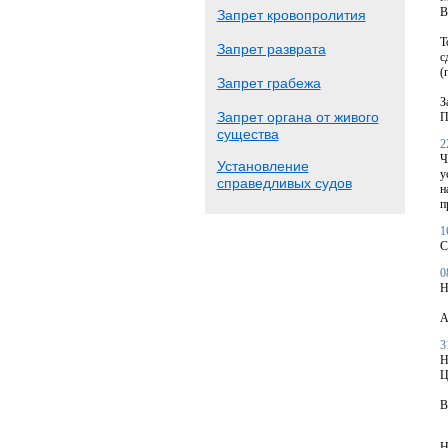
В
Запрет кровопролития
Т
Запрет разврата
с
(
Запрет грабежа
З
Запрет органа от живого
П
существа
2
Ч
Установление
у
справедливых судов
н
п
1
С
0
Н
А
3
Н
Ц
В
Н