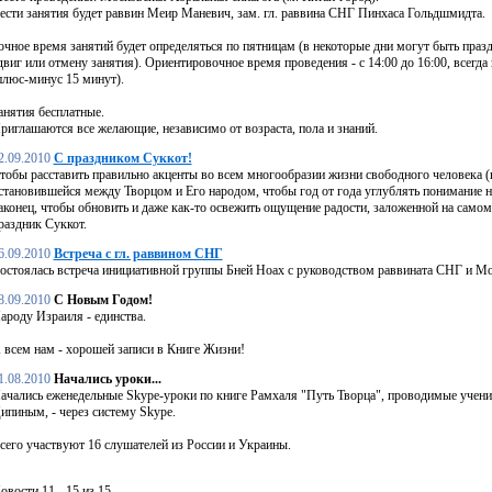
ести занятия будет раввин Меир Маневич, зам. гл. раввина СНГ Пинхаса Гольдшмидта.
очное время занятий будет определяться по пятницам (в некоторые дни могут быть пр
двиг или отмену занятия). Ориентировочное время проведения - с 14:00 до 16:00, всегда
плюс-минус 15 минут).
анятия бесплатные.
риглашаются все желающие, независимо от возраста, пола и знаний.
2.09.2010
С праздником Суккот!
тобы расставить правильно акценты во всем многообразии жизни свободного человека (н
становившейся между Творцом и Его народом, чтобы год от года углублять понимание на
аконец, чтобы обновить и даже как-то освежить ощущение радости, заложенной на самом
раздник Суккот.
6.09.2010
Встреча с гл. раввином СНГ
остоялась встреча инициативной группы Бней Ноах с руководством раввината СНГ и М
8.09.2010
С Новым Годом!
ароду Израиля - единства.
 всем нам - хорошей записи в Книге Жизни!
1.08.2010
Начались уроки...
ачались еженедельные Skype-уроки по книге Рамхаля "Путь Творца", проводимые уче
ипиным, - через систему Skype.
сего участвуют 16 слушателей из России и Украины.
овости 11 - 15 из 15