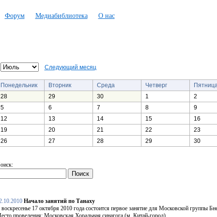
Форум
Медиабиблиотека
О нас
Следующий месяц
Понедельник
Вторник
Среда
Четверг
Пятниц
28
29
30
1
2
5
6
7
8
9
12
13
14
15
16
19
20
21
22
23
26
27
28
29
30
оиск:
2.10.2010
Начало занятий по Танаху
 воскресенье 17 октября 2010 года состоится первое занятие для Московской группы Бн
есто проведения: Московская Хоральная синагога (м. Китай-город).