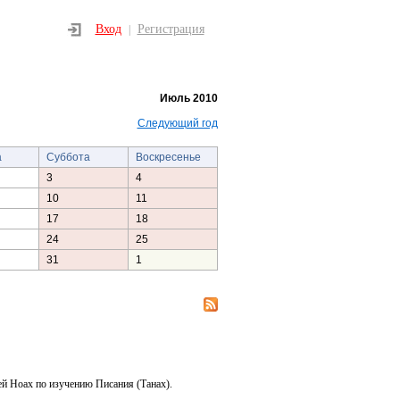
Вход
Регистрация
|
Июль 2010
Следующий год
а
Суббота
Воскресенье
3
4
10
11
17
18
24
25
31
1
ей Ноах по изучению Писания (Танах).