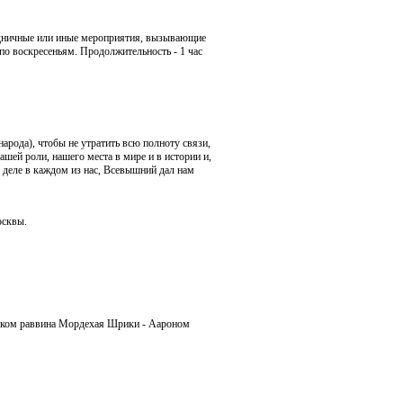
аздничные или иные мероприятия, вызывающие
 по воскресеньям. Продолжительность - 1 час
арода), чтобы не утратить всю полноту связи,
шей роли, нашего места в мире и в истории и,
 деле в каждом из нас, Всевышний дал нам
осквы.
ником раввина Мордехая Шрики - Аароном