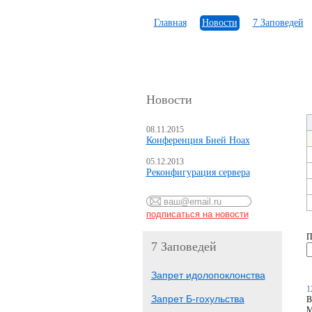
Главная
Новости
7 Заповедей
Новости
08.11.2015
Конференция Бней Ноах
05.12.2013
Реконфигурация сервера
П
7 Заповедей
Запрет идолопоклонства
1
Запрет Б-гохульства
В
М