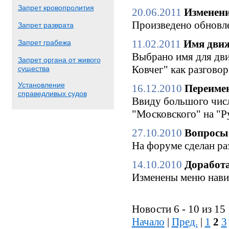
Запрет кровопролития
20.06.2011
Изменени
Произведено обновле
Запрет разврата
11.02.2011
Имя движ
Запрет грабежа
Выбрано имя для дви
Запрет органа от живого
Ковчег" как разгово
существа
Установление
16.12.2010
Переимен
справедливых судов
Ввиду большого числ
"Московского" на "Р
27.10.2010
Вопросы 
На форуме сделан ра
14.10.2010
Доработа
Изменены меню нави
Новости 6 - 10 из 15
Начало
|
Пред.
|
1
2
3