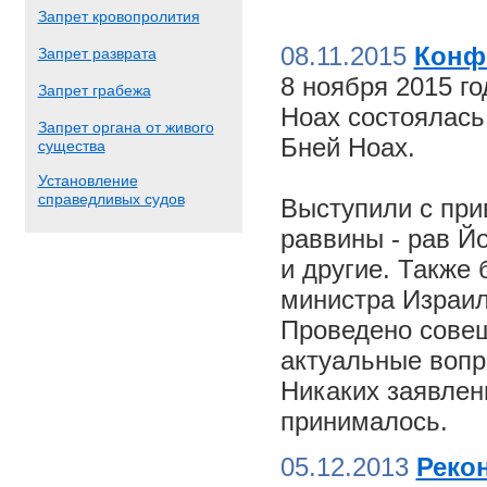
Запрет кровопролития
08.11.2015
Конф
Запрет разврата
8 ноября 2015 г
Запрет грабежа
Ноах состоялас
Запрет органа от живого
Бней Ноах.
существа
Установление
справедливых судов
Выступили с пр
раввины - рав Й
и другие. Также
министра Израил
Проведено совещ
актуальные вопр
Никаких заявлен
принималось.
05.12.2013
Реко