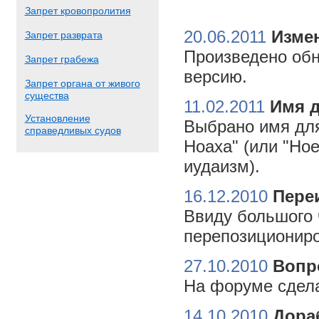
Запрет кровопролития
20.06.2011
Измен
Запрет разврата
Произведено обн
Запрет грабежа
версию.
Запрет органа от живого
существа
11.02.2011
Имя 
Установление
Выбрано имя для
справедливых судов
Ноаха" (или "Но
иудаизм).
16.12.2010
Пере
Ввиду большого 
перепозициониро
27.10.2010
Вопр
На форуме сдела
14.10.2010
Дора