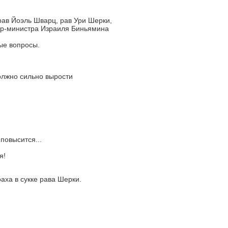
ав Йоэль Шварц, рав Ури Шерки,
ер-министра Израиля Биньямина
ые вопросы.
олжно сильно вырости
повысится...
я!
аха в сукке рава Шерки.