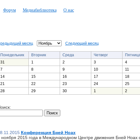
Форум
Медиабиблиотека
О нас
редыдущий месяц
Следующий месяц
Понедельник
Вторник
Среда
Четверг
Пятниц
31
1
2
3
4
7
8
9
10
11
14
15
16
17
18
21
22
23
24
25
28
29
30
1
2
оиск:
8.11.2015
Конференция Бней Ноах
 ноября 2015 года в Международном Центре движения Бней Ноах 