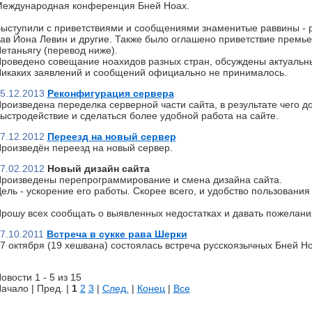
еждународная конференция Бней Ноах.
ыступили с приветствиями и сообщениями знаменитые раввины - р
ав Йона Левин и другие. Также было оглашено приветствие премь
етаньягу (перевод ниже).
роведено совещание ноахидов разных стран, обсуждены актуальн
икаких заявлений и сообщений официально не принималось.
5.12.2013
Реконфигурация сервера
роизведена переделка серверной части сайта, в результате чего д
ыстродействие и сделаться более удобной работа на сайте.
7.12.2012
Переезд на новый сервер
роизведён переезд на новый сервер.
7.02.2012
Новый дизайн сайта
роизведены перепрограммирование и смена дизайна сайта.
ель - ускорение его работы. Скорее всего, и удобство пользования 
рошу всех сообщать о выявленных недостатках и давать пожелани
7.10.2011
Встреча в сукке рава Шерки
7 октября (19 хешвана) состоялась встреча русскоязычных Бней Но
овости 1 - 5 из 15
ачало | Пред. |
1
2
3
|
След.
|
Конец
|
Все