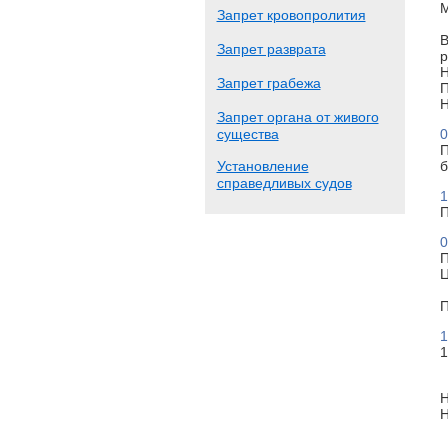
М
Запрет кровопролития
В
Запрет разврата
р
Н
Запрет грабежа
П
Н
Запрет органа от живого
существа
0
П
Установление
б
справедливых судов
1
П
0
П
Ц
П
1
1
Н
Н