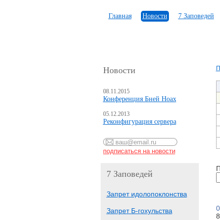
Главная
Новости
7 Заповедей
П
Новости
08.11.2015
Конференция Бней Ноах
05.12.2013
Реконфигурация сервера
П
7 Заповедей
Запрет идолопоклонства
0
Запрет Б-гохульства
8