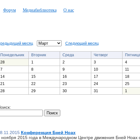
Форум
Медиабиблиотека
О нас
редыдущий месяц
Следующий месяц
Понедельник
Вторник
Среда
Четверг
Пятниц
28
1
2
3
4
7
8
9
10
11
14
15
16
17
18
21
22
23
24
25
28
29
30
31
1
оиск:
8.11.2015
Конференция Бней Ноах
 ноября 2015 года в Международном Центре движения Бней Ноах 