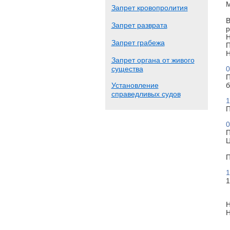
М
Запрет кровопролития
В
Запрет разврата
р
Н
Запрет грабежа
П
Н
Запрет органа от живого
существа
0
П
Установление
б
справедливых судов
1
П
0
П
Ц
П
1
1
Н
Н