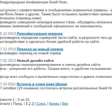
еждународная конференция Бней Ноах.
ыступили с приветствиями и сообщениями знаменитые раввины - р
ав Йона Левин и другие. Также было оглашено приветствие премь
етаньягу (перевод ниже).
роведено совещание ноахидов разных стран, обсуждены актуальн
икаких заявлений и сообщений официально не принималось.
5.12.2013
Реконфигурация сервера
роизведена переделка серверной части сайта, в результате чего д
ыстродействие и сделаться более удобной работа на сайте.
7.12.2012
Переезд на новый сервер
роизведён переезд на новый сервер.
7.02.2012
Новый дизайн сайта
роизведены перепрограммирование и смена дизайна сайта.
ель - ускорение его работы. Скорее всего, и удобство пользования 
рошу всех сообщать о выявленных недостатках и давать пожелани
7.10.2011
Встреча в сукке рава Шерки
7 октября (19 хешвана) состоялась встреча русскоязычных Бней Но
овости 1 - 5 из 15
ачало | Пред. |
1
2
3
|
След.
|
Конец
|
Все