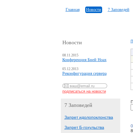
Главная
Новости
7 Заповедей
П
Новости
08.11.2015
Конференция Бней Ноах
05.12.2013
Реконфигурация сервера
П
7 Заповедей
Запрет идолопоклонства
0
Запрет Б-гохульства
8