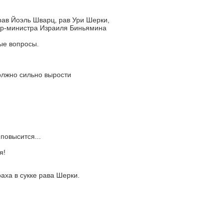
ав Йоэль Шварц, рав Ури Шерки,
ер-министра Израиля Биньямина
ые вопросы.
олжно сильно вырости
повысится...
я!
аха в сукке рава Шерки.