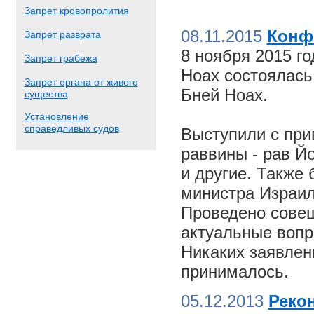
Запрет кровопролития
08.11.2015
Конф
Запрет разврата
8 ноября 2015 г
Запрет грабежа
Ноах состоялас
Запрет органа от живого
Бней Ноах.
существа
Установление
справедливых судов
Выступили с пр
раввины - рав Й
и другие. Также
министра Израил
Проведено совещ
актуальные вопр
Никаких заявлен
принималось.
05.12.2013
Реко