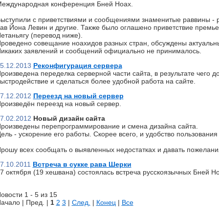
еждународная конференция Бней Ноах.
ыступили с приветствиями и сообщениями знаменитые раввины - р
ав Йона Левин и другие. Также было оглашено приветствие премь
етаньягу (перевод ниже).
роведено совещание ноахидов разных стран, обсуждены актуальн
икаких заявлений и сообщений официально не принималось.
5.12.2013
Реконфигурация сервера
роизведена переделка серверной части сайта, в результате чего д
ыстродействие и сделаться более удобной работа на сайте.
7.12.2012
Переезд на новый сервер
роизведён переезд на новый сервер.
7.02.2012
Новый дизайн сайта
роизведены перепрограммирование и смена дизайна сайта.
ель - ускорение его работы. Скорее всего, и удобство пользования 
рошу всех сообщать о выявленных недостатках и давать пожелани
7.10.2011
Встреча в сукке рава Шерки
7 октября (19 хешвана) состоялась встреча русскоязычных Бней Но
овости 1 - 5 из 15
ачало | Пред. |
1
2
3
|
След.
|
Конец
|
Все