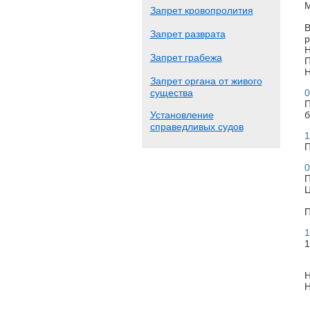
М
Запрет кровопролития
В
Запрет разврата
р
Н
Запрет грабежа
П
Н
Запрет органа от живого
существа
0
П
Установление
б
справедливых судов
1
П
0
П
Ц
П
1
1
Н
Н