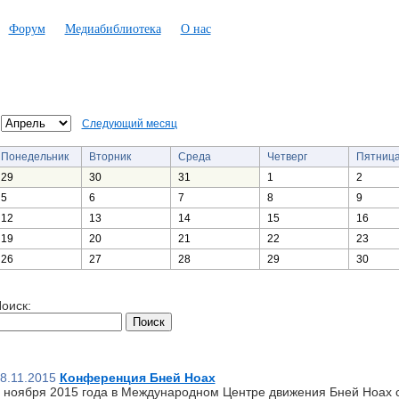
Форум
Медиабиблиотека
О нас
Следующий месяц
Понедельник
Вторник
Среда
Четверг
Пятниц
29
30
31
1
2
5
6
7
8
9
12
13
14
15
16
19
20
21
22
23
26
27
28
29
30
оиск:
8.11.2015
Конференция Бней Ноах
 ноября 2015 года в Международном Центре движения Бней Ноах 