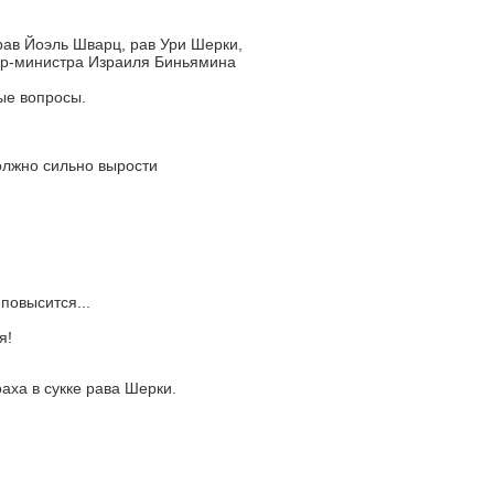
ав Йоэль Шварц, рав Ури Шерки,
ер-министра Израиля Биньямина
ые вопросы.
олжно сильно вырости
повысится...
я!
аха в сукке рава Шерки.