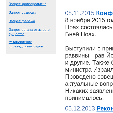
Запрет кровопролития
08.11.2015
Конф
Запрет разврата
8 ноября 2015 г
Запрет грабежа
Ноах состоялас
Запрет органа от живого
Бней Ноах.
существа
Установление
справедливых судов
Выступили с пр
раввины - рав Й
и другие. Также
министра Израил
Проведено совещ
актуальные вопр
Никаких заявлен
принималось.
05.12.2013
Реко