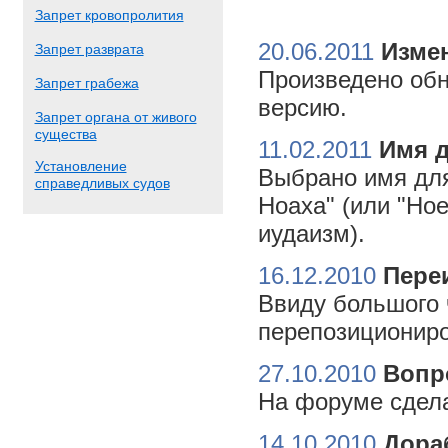
Запрет кровопролития
20.06.2011
Измен
Запрет разврата
Произведено обн
Запрет грабежа
версию.
Запрет органа от живого
существа
11.02.2011
Имя 
Установление
Выбрано имя для
справедливых судов
Ноаха" (или "Но
иудаизм).
16.12.2010
Пере
Ввиду большого 
перепозициониро
27.10.2010
Вопр
На форуме сдела
14.10.2010
Дора