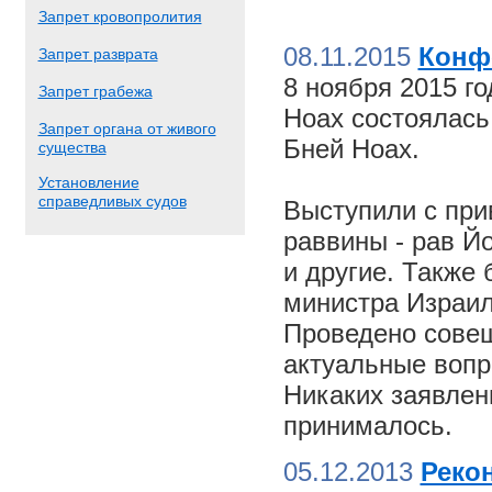
Запрет кровопролития
08.11.2015
Конф
Запрет разврата
8 ноября 2015 г
Запрет грабежа
Ноах состоялас
Запрет органа от живого
Бней Ноах.
существа
Установление
справедливых судов
Выступили с пр
раввины - рав Й
и другие. Также
министра Израил
Проведено совещ
актуальные вопр
Никаких заявлен
принималось.
05.12.2013
Реко