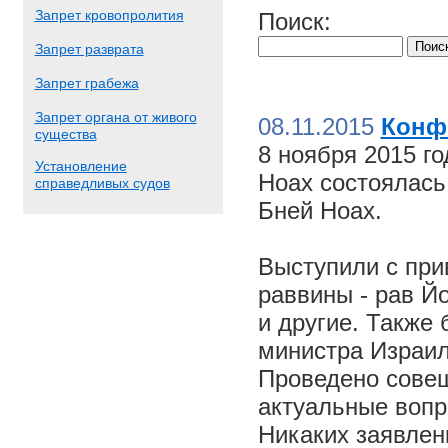
Запрет кровопролития
Поиск:
Запрет разврата
Запрет грабежа
Запрет органа от живого
08.11.2015
Конф
существа
8 ноября 2015 г
Установление
Ноах состоялас
справедливых судов
Бней Ноах.
Выступили с пр
раввины - рав Й
и другие. Также
министра Израил
Проведено совещ
актуальные вопр
Никаких заявлен