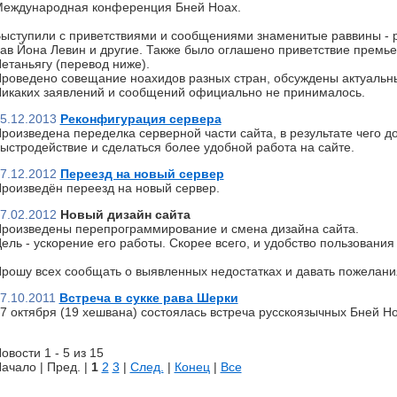
еждународная конференция Бней Ноах.
ыступили с приветствиями и сообщениями знаменитые раввины - р
ав Йона Левин и другие. Также было оглашено приветствие премь
етаньягу (перевод ниже).
роведено совещание ноахидов разных стран, обсуждены актуальн
икаких заявлений и сообщений официально не принималось.
5.12.2013
Реконфигурация сервера
роизведена переделка серверной части сайта, в результате чего д
ыстродействие и сделаться более удобной работа на сайте.
7.12.2012
Переезд на новый сервер
роизведён переезд на новый сервер.
7.02.2012
Новый дизайн сайта
роизведены перепрограммирование и смена дизайна сайта.
ель - ускорение его работы. Скорее всего, и удобство пользования 
рошу всех сообщать о выявленных недостатках и давать пожелани
7.10.2011
Встреча в сукке рава Шерки
7 октября (19 хешвана) состоялась встреча русскоязычных Бней Но
овости 1 - 5 из 15
ачало | Пред. |
1
2
3
|
След.
|
Конец
|
Все