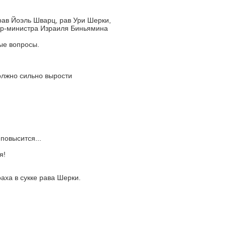
ав Йоэль Шварц, рав Ури Шерки,
ер-министра Израиля Биньямина
ые вопросы.
олжно сильно вырости
повысится...
я!
аха в сукке рава Шерки.