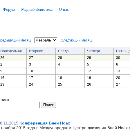
Форум
Медиабиблиотека
О нас
редыдущий месяц
Следующий месяц
Понедельник
Вторник
Среда
Четверг
Пятниц
26
27
28
29
30
2
3
4
5
6
9
10
11
12
13
16
17
18
19
20
23
24
25
26
27
оиск:
8.11.2015
Конференция Бней Ноах
 ноября 2015 года в Международном Центре движения Бней Ноах 