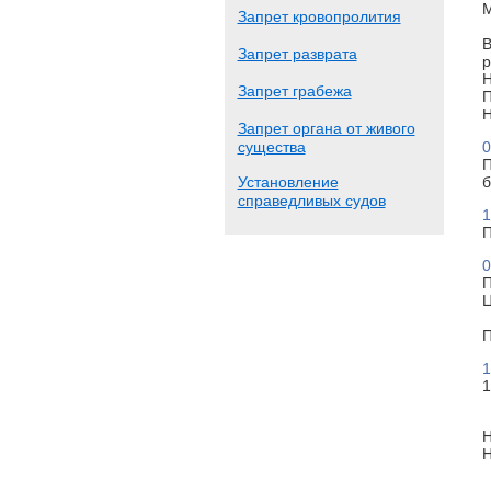
М
Запрет кровопролития
В
Запрет разврата
р
Н
Запрет грабежа
П
Н
Запрет органа от живого
существа
0
П
Установление
б
справедливых судов
1
П
0
П
Ц
П
1
1
Н
Н